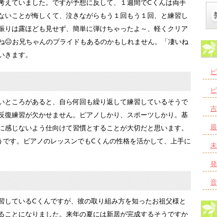
考えていました。ですが予想に反して、１週間でCくんは両手
ないことが悔しくて、泣きながらもう１回もう１回、と練習し
振りは露ほども見せず、簡単に弾けちゃったよ～、軽くクリア
ね😑お兄ちゃんのプライドもあるのかもしれません。「凄いね
いきます。
ピ
ピ
いところがあると、自ら何回も繰り返して練習しているそうで
吉
反復練習が欠かせません。ピアノしかり、スポーツしかり。基
最
に感じないよう仕向けて習慣とすることが大切だと思います。
うです。ピアノのレッスンでもCくんの性格を活かして、上手に
未
発
音
習しているCくんですが、彼の取り組み方を知ったお祖父様と
ることになりました。来年の夏には新居が完成するそうですか