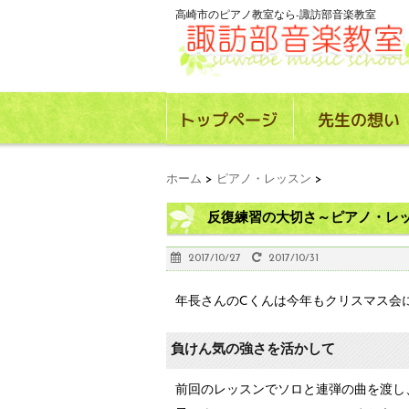
高崎市のピアノ教室なら-諏訪部音楽教室
ホーム
>
ピアノ・レッスン
>
反復練習の大切さ～ピアノ・レ
2017/10/27
2017/10/31
年長さんのCくんは今年もクリスマス会
負けん気の強さを活かして
前回のレッスンでソロと連弾の曲を渡し