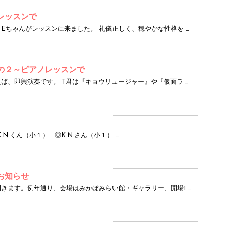
レッスンで
Eちゃんがレッスンに来ました。 礼儀正しく、穏やかな性格を …
の２～ピアノレッスンで
ば、即興演奏です。 T君は『キョウリュージャー』や『仮面ラ …
N.くん（小１） ◎K.N.さん（小１） …
お知らせ
きます。例年通り、会場はみかぼみらい館・ギャラリー、開場1 …