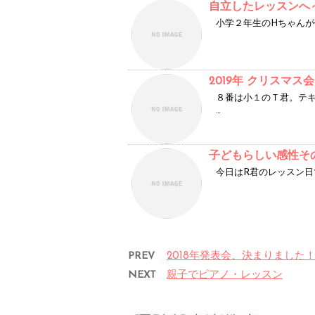
自立したレッスンへ
小学２年生のHちゃんが
2019年 クリスマス
８番は小１のＴ君。テ
…
子どもらしい感性そ
今日はR君のレッスン日
PREV
2018年発表会、決まりました
NEXT
親子でピアノ・レッスン