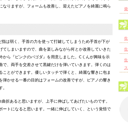
になりますが、フォームも改善し、迎えたピアノを綺麗に鳴ら
発
生
だ指は弱く、手首の力を使って打鍵してしまうため手首が下が
生
げてしまいますので、曲を楽しみながら何とか改善していきた
外から『ピンクのパゴダ』を用意しました。Cくんが興味を示
生
曲で、両手を交差させて黒鍵だけを弾いていきます。弾くのは
ス
ることができます。優しいタッチで弾くと、綺麗な響きに包ま
を弾かせる一番の目的はフォームの改善ですが、ピアノの響き
す。
余曲折あると思いますが、上手に伸ばしてあげたいものです。
ポートになると思います。一緒に伸ばしていく、という覚悟で