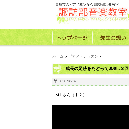
高崎市のピアノ教室なら-諏訪部音楽教室
ホーム
>
ピアノ・レッスン
>
成長の足跡をたどって2021…３
2021/10/02
M.I.さん（中２）