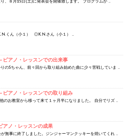
り、８月25日(土)に発表会を開催致します。 プログラムが …
N.くん（小１） ◎K.N.さん（小１） …
～ピアノ・レッスンでの出来事
りのSちゃん、前々回から取り組み始めた曲に少々苦戦していま …
～ピアノ・レッスンでの取り組み
他のお教室から移って来て１ヶ月半になりました。 自分でリズ …
ピアノ・レッスンの成果
会が無事に終了しました。ジンジャーマンクッキーを焼いてくれ …