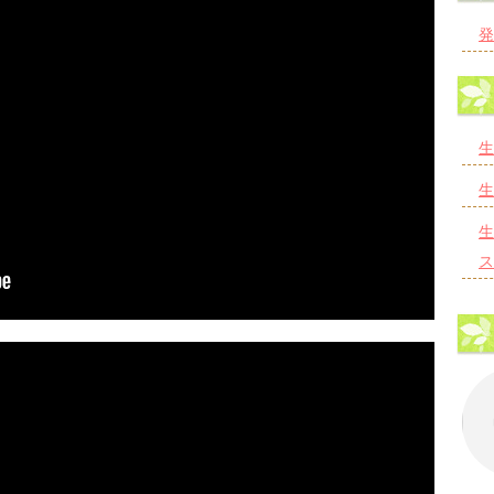
発
生
生
生
ス