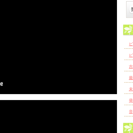
ピ
ピ
吉
最
未
発
音