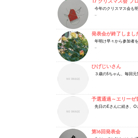
’17 クリスマス会 
今年のクリスマス会も
…
発表会が終了しまし
年明け早々から参加者
…
ひげじいさん
３歳のSちゃん、毎回元
予選通過～エリーゼ
先日のEさんに続き、O
第16回発表会